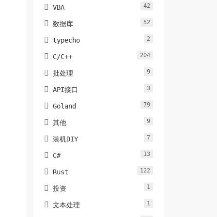
42

VBA
52

数据库
2

typecho
204

C/C++
9

批处理
3

API接口
79

Goland
9

其他
7

装机DIY
13

C#
122

Rust
1

投资
1

文本处理