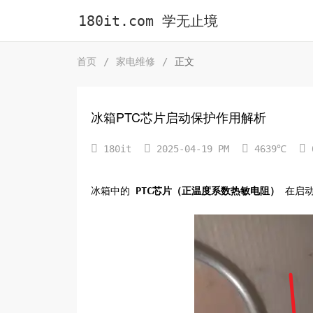
180it.com 学无止境
首页
/
家电维修
/
正文
冰箱PTC芯片启动保护作用解析




180it
2025-04-19 PM
4639℃
冰箱中的
PTC芯片（正温度系数热敏电阻）
在启动