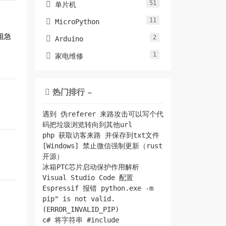
51

单片机
11

MicroPython
阻急
2

Arduino
1

家电维修
热门排行 ~

遇到 伪referer 来路攻击可以写个代
码把垃圾浏览转向到其他url
php 获取访客来路 并保存到txt文件
[Windows] 禁止微信强制更新（rust
开源）
冰箱PTC芯片启动保护作用解析
Visual Studio Code 配置
Espressif 报错 python.exe -m
pip" is not valid.
(ERROR_INVALID_PIP)
c# 将字符串 #include