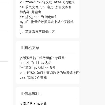
<Button2.h> 转义成 html代码格式
c# 获取文件夹下 遍历 所有文本名
和内容 并输出
c# 提交json 到指定url
mysql 批量给数据库表中某个字段赋
值
js 获取系统剪切板内容
随机文章

多维数组转一维数组的php函数
Rust中的 if 表达式
PHP获取ipv6地址的条件
php MYSQL如何为查询数据的结果编上序号 while判断第
c++ 实现文件查找
信息统计 ~

文章总数：1634篇