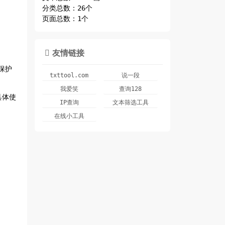
分类总数：26个
页面总数：1个
友情链接

保护
txttool.com
说一段
我爱笑
查询128
具体使
IP查询
文本筛选工具
在线小工具