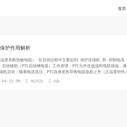
首页
动保护作用解析
正温度系数热敏电阻） 在启动过程中主要起到 保护压缩机 和 控制电流
 启动辅助（PTC启动继电器）工作原理：PTC元件在低温时电阻很低，
缩机启动；随着电流流过，PTC自身发热导致电阻急剧上升（正温度特性
态。作用：替代传统机械式启动继电器，实现无触点开关，减少火花和磨


-04-19 PM
4635次
0条
...