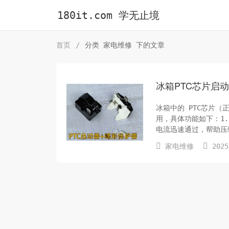
180it.com 学无止境
首页
/
分类 家电维修 下的文章
冰箱PTC芯片启
冰箱中的 PTC芯片（
用，具体功能如下：1.
电流迅速通过，帮助压
电流减小，进入高阻状


家电维修
2025
延长压缩机寿命。2. 过