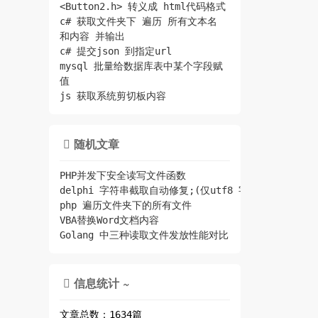
<Button2.h> 转义成 html代码格式
c# 获取文件夹下 遍历 所有文本名
和内容 并输出
c# 提交json 到指定url
mysql 批量给数据库表中某个字段赋
值
js 获取系统剪切板内容
随机文章

PHP并发下安全读写文件函数
delphi 字符串截取自动修复;(仅utf8 字符串); 去
php 遍历文件夹下的所有文件
VBA替换Word文档内容
Golang 中三种读取文件发放性能对比
信息统计 ~

文章总数：1634篇