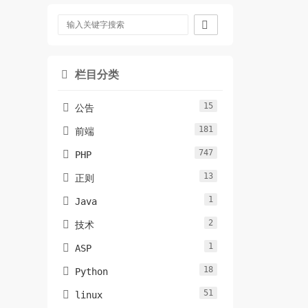

栏目分类

15

公告
181

前端
747

PHP
13

正则
1

Java
2

技术
1

ASP
18

Python
51

linux