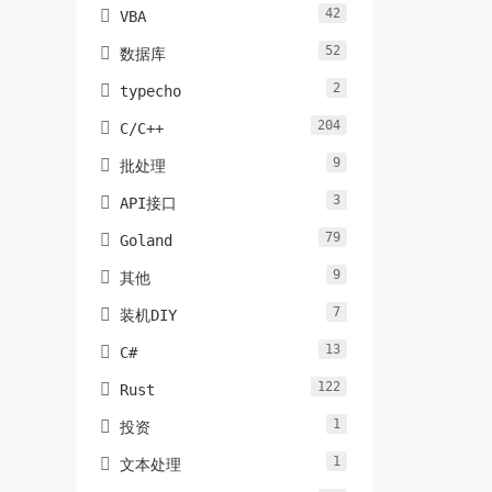
42

VBA
52

数据库
2

typecho
204

C/C++
9

批处理
3

API接口
79

Goland
9

其他
7

装机DIY
13

C#
122

Rust
1

投资
1

文本处理