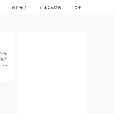
软件作品
在线文本筛选
关于
 的作
通电后
），
损，