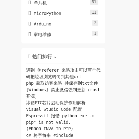
51

单片机
11

MicroPython
2

Arduino
1

家电维修
热门排行 ~

遇到 伪referer 来路攻击可以写个代
码把垃圾浏览转向到其他url
php 获取访客来路 并保存到txt文件
[Windows] 禁止微信强制更新（rust
开源）
冰箱PTC芯片启动保护作用解析
Visual Studio Code 配置
Espressif 报错 python.exe -m
pip" is not valid.
(ERROR_INVALID_PIP)
c# 将字符串 #include