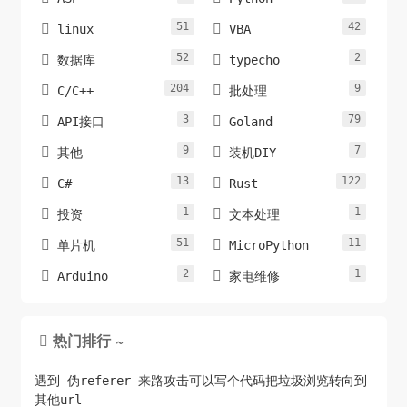
51
42


linux
VBA
52
2


数据库
typecho
204
9


C/C++
批处理
3
79


API接口
Goland
9
7


其他
装机DIY
13
122


C#
Rust
1
1


投资
文本处理
51
11


单片机
MicroPython
2
1


Arduino
家电维修
热门排行 ~

遇到 伪referer 来路攻击可以写个代码把垃圾浏览转向到
其他url