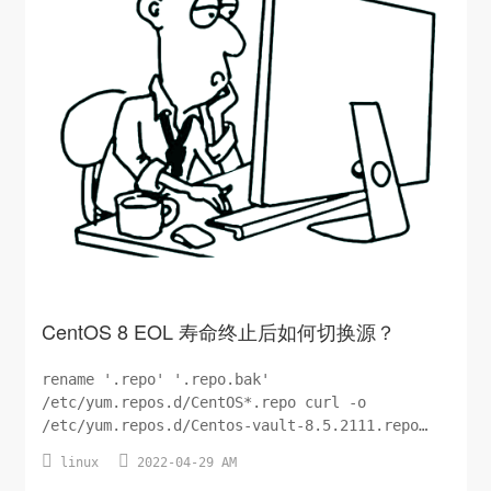
CentOS 8 EOL 寿命终止后如何切换源？
rename '.repo' '.repo.bak'
/etc/yum.repos.d/CentOS*.repo curl -o
/etc/yum.repos.d/Centos-vault-8.5.2111.repo
https://mirrors.aliyun.com/repo/Centos-vault-


linux
2022-04-29 AM
8.5.2111.repo curl -o /etc/yum.repos.d/epel...