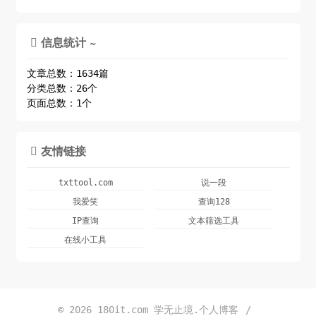
信息统计 ~

文章总数：1634篇
分类总数：26个
页面总数：1个
友情链接

txttool.com
说一段
我爱笑
查询128
IP查询
文本筛选工具
在线小工具
© 2026
180it.com 学无止境.个人博客
/