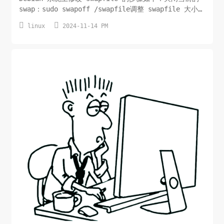
swap：sudo swapoff /swapfile调整 swapfile 大小：
例如，将 swapfile 大小调整为 2GB：sudo dd


linux
2024-11-14 PM
if=/dev/zero of=/swapfile bs=1M count=2048设置
正确的权...