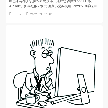
区已不再维护该操作系统版本。建议您切换到Anolis或
Alinux。如果您的业务过渡期仍需要使用CentOS 8系统中
的一些安装包，请根据下文切换CentOS 8的源。背景信息


linux
2022-03-02 AM
2021年12月31日CentOS 8 EOL。按照社区规则，CentOS
8的源地址http://mirror.centos.org/centos/8...