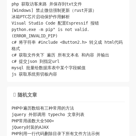
php 获取访客来路 并保存到txt文件
[Windows] 禁止微信强制更新（rust开源）
冰箱PTC芯片启动保护作用解析
Visual Studio Code 配置Espressif 报错
python.exe -m pip" is not valid.
(ERROR_INVALID_PIP)
c# 将字符串 #include <Button2.h> 转义成 html代码
格式
c# 获取文件夹下 遍历 所有文本名 和内容 并输出
c# 提交json 到指定url
mysql 批量给数据库表中某个字段赋值
js 获取系统剪切板内容
随机文章

PHP中遍历数组有三种常用的方法
jquery 外部调用 typecho 文章列表
PHP常用函数大全500+
jQuery封装的AJAX
PHP利用一行代码删除目录下所有文件方法示例