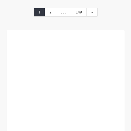
0, 255) Y...
1
2
...
149
»