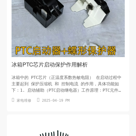
冰箱PTC芯片启动保护作用解析
冰箱中的 PTC芯片（正温度系数热敏电阻） 在启动过程中
主要起到 保护压缩机 和 控制电流 的作用，具体功能如
下：1. 启动辅助（PTC启动继电器）工作原理：PTC元件在
低温时电阻很低，通电后电流迅速通过，帮助压缩机启动；


家电维修
2025-04-19 PM
随着电流流过，PTC自身发热导致电阻急剧上升（正温度特
性），电流减小，进入高阻状态。作用：替代传统机械式启
动继电器，实现无触点开关，减少火花和磨损，延长压缩机
寿命。2. 过流保护当压缩机启动异常（如卡缸、电压不
稳）时，PTC电阻增大可限制电流，防止电机绕组烧毁。3.
故障保护若压缩机长时间无法启动，PTC持续高阻状态会切