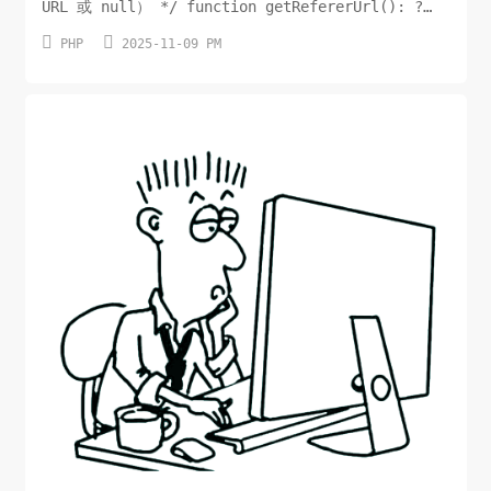
URL 或 null） */ function getRefererUrl(): ?
string { if (empty($_SERVER['HTTP_REFERER']))


PHP
2025-11-09 PM
return null; $url =
trim($_SERVER['HTTP_REFERER']); if
(!filter_var($url, FILTER_VALIDATE_URL))
return null; return $url; ...