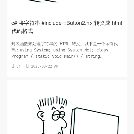
c# 将字符串 #include <Button2.h> 转义成 html
代码格式
封装函数来处理字符串的 HTML 转义。以下是一个示例代
码：using System; using System.Net; class
Program { static void Main() { string
originalString = "#include <Button2.h>";


C#
2025-03-22 AM
string encodedString =
EncodeToHtml(originalString);
Console.WriteLine(encodedString); } sta...