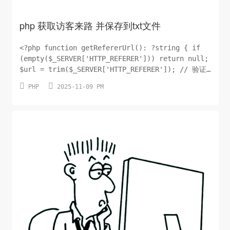
php 获取访客来路 并保存到txt文件
<?php function getRefererUrl(): ?string { if
(empty($_SERVER['HTTP_REFERER'])) return null;
$url = trim($_SERVER['HTTP_REFERER']); // 验证
URL 格式 if (!filter_var($url,


PHP
2025-11-09 PM
FILTER_VALIDATE_URL)) return null; return
$url; } // 用法 $referer = getRefererUrl();
$savePath = __DIR__ . D...