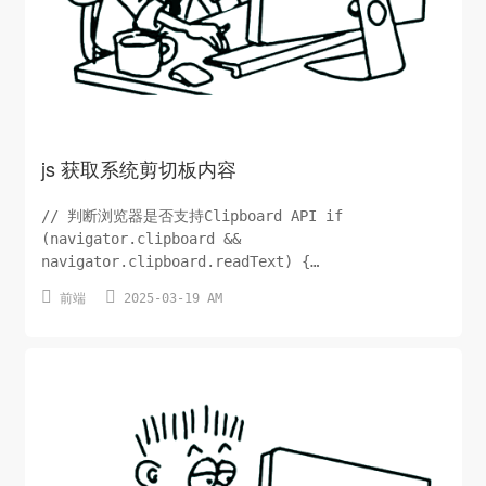
js 获取系统剪切板内容
// 判断浏览器是否支持Clipboard API if
(navigator.clipboard &&
navigator.clipboard.readText) {
navigator.clipboard.readText().then(clipboardConten


前端
2025-03-19 AM
=> { console.log(clipboardContent);
strtext=clipboardContent; alert(strtext);
}).catch(error =>...