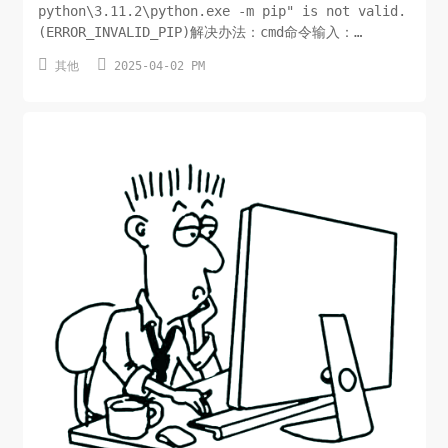
python\3.11.2\python.exe -m pip" is not valid.
(ERROR_INVALID_PIP)解决办法：cmd命令输入：
d:\Espressif\tools\idf-


其他
2025-04-02 PM
python\3.11.2\python.exe -m ensurepip --
upgrade 即可