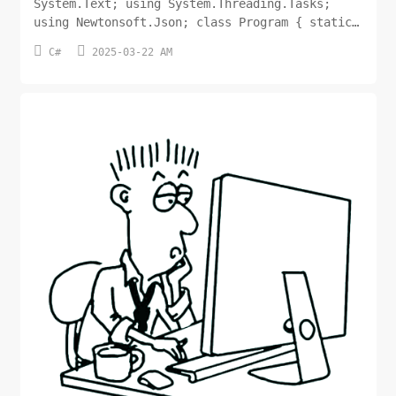
System.Text; using System.Threading.Tasks;
using Newtonsoft.Json; class Program { static
async Task Main(string[] args) { var url =


C#
2025-03-22 AM
"https://www.xxxx.com/info/info-add-
ok_soft.php"; var data = new { ...