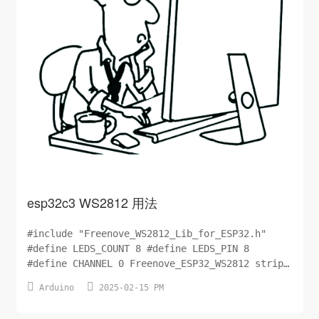
esp32c3 WS2812 用法
#include "Freenove_WS2812_Lib_for_ESP32.h"
#define LEDS_COUNT 8 #define LEDS_PIN 8
#define CHANNEL 0 Freenove_ESP32_WS2812 strip
= Freenove_ESP32_WS2812(LEDS_COUNT, LEDS_PIN,


Arduino
2025-02-15 PM
CHANNEL, TYPE_GRB); /* # 定义颜色 (R, G, B) RED
= (255, 0, 0) GREEN = (0, 255, 0) BLUE = (0,