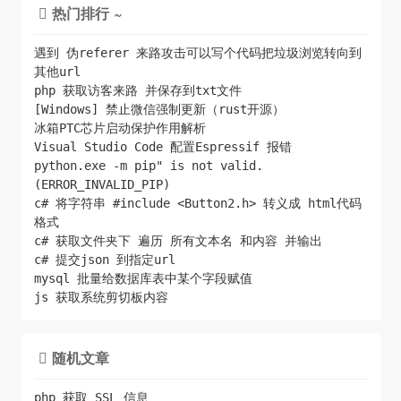
热门排行 ~

遇到 伪referer 来路攻击可以写个代码把垃圾浏览转向到
其他url
php 获取访客来路 并保存到txt文件
[Windows] 禁止微信强制更新（rust开源）
冰箱PTC芯片启动保护作用解析
Visual Studio Code 配置Espressif 报错
python.exe -m pip" is not valid.
(ERROR_INVALID_PIP)
c# 将字符串 #include <Button2.h> 转义成 html代码
格式
c# 获取文件夹下 遍历 所有文本名 和内容 并输出
c# 提交json 到指定url
mysql 批量给数据库表中某个字段赋值
js 获取系统剪切板内容
随机文章

php 获取 SSL 信息