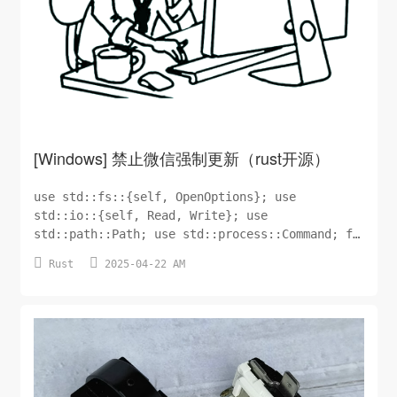
[Windows] 禁止微信强制更新（rust开源）
use std::fs::{self, OpenOptions}; use
std::io::{self, Read, Write}; use
std::path::Path; use std::process::Command; fn
main() { match run_program() { Ok(_) => {},


Rust
2025-04-22 AM
Err(e) => { println!("程序出错: {}", e);
println!("请确保以管理员权限运行此程序！"...