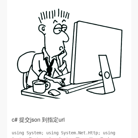
string[] files ...
c# 提交json 到指定url
using System; using System.Net.Http; using