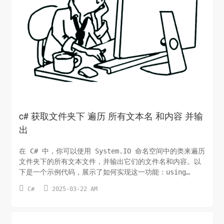
c# 获取文件夹下 遍历 所有文本名 和内容 并输
出
在 C# 中，你可以使用 System.IO 命名空间中的类来遍历
文件夹下的所有文本文件，并输出它们的文件名和内容。以
下是一个示例代码，展示了如何实现这一功能：using
System; using System.IO; class Program {


C#
2025-03-22 AM
static void Main(string[] args) { string
folderPath = @"C:\path\to\your\folder"; // 替换
为你的文件夹路径 // 获取文件夹下所有文本文件