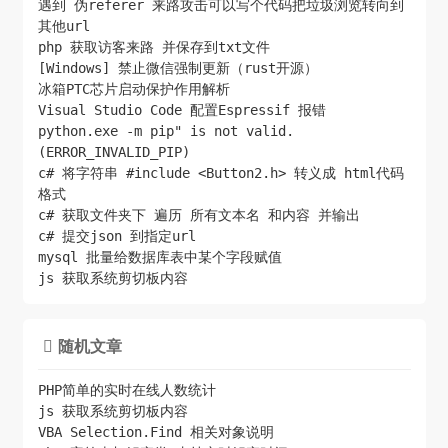
遇到 伪referer 来路攻击可以写个代码把垃圾浏览转向到
其他url
php 获取访客来路 并保存到txt文件
[Windows] 禁止微信强制更新（rust开源）
冰箱PTC芯片启动保护作用解析
Visual Studio Code 配置Espressif 报错
python.exe -m pip" is not valid.
(ERROR_INVALID_PIP)
c# 将字符串 #include <Button2.h> 转义成 html代码
格式
c# 获取文件夹下 遍历 所有文本名 和内容 并输出
c# 提交json 到指定url
mysql 批量给数据库表中某个字段赋值
js 获取系统剪切板内容
随机文章

PHP简单的实时在线人数统计
js 获取系统剪切板内容
VBA Selection.Find 相关对象说明