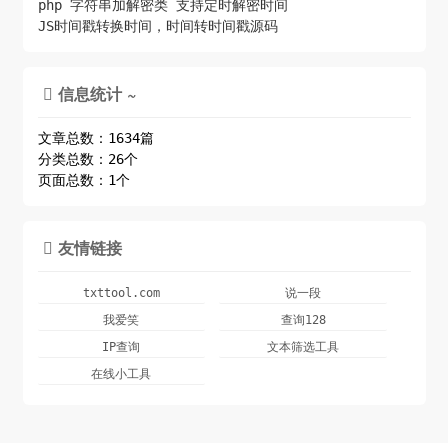
php 字符串加解密类 支持定时解密时间
JS时间戳转换时间，时间转时间戳源码
信息统计 ~

文章总数：1634篇
分类总数：26个
页面总数：1个
友情链接

txttool.com
说一段
我爱笑
查询128
IP查询
文本筛选工具
在线小工具