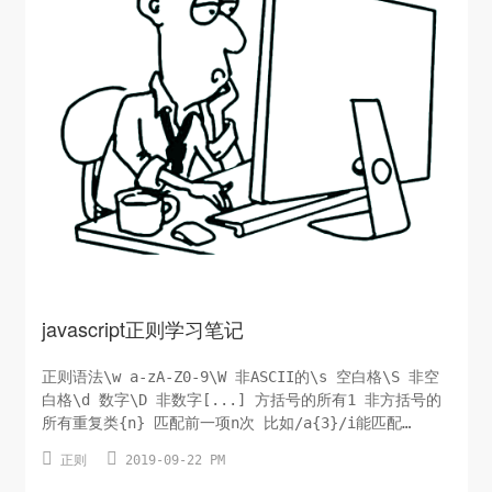
javascript正则学习笔记
正则语法\w a-zA-Z0-9\W 非ASCII的\s 空白格\S 非空
白格\d 数字\D 非数字[...] 方括号的所有1 非方括号的
所有重复类{n} 匹配前一项n次 比如/a{3}/i能匹配
aaacc{n,} 匹配前一项至少一次，至多不限{n,m} 匹配前


正则
2019-09-22 PM
一项至少n次，最多m次{?} 匹配前一项0次或者1次{+} 匹
配前一项至少1次{*} 匹配前一项0次或多次选择符| ...