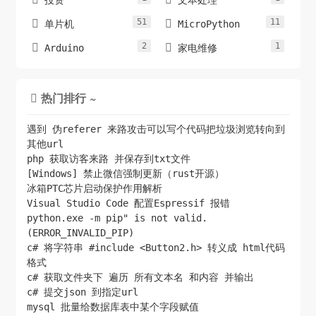
51
11


单片机
MicroPython
2
1


Arduino
家电维修
热门排行 ~

遇到 伪referer 来路攻击可以写个代码把垃圾浏览转向到
其他url
php 获取访客来路 并保存到txt文件
[Windows] 禁止微信强制更新（rust开源）
冰箱PTC芯片启动保护作用解析
Visual Studio Code 配置Espressif 报错
python.exe -m pip" is not valid.
(ERROR_INVALID_PIP)
c# 将字符串 #include <Button2.h> 转义成 html代码
格式
c# 获取文件夹下 遍历 所有文本名 和内容 并输出
c# 提交json 到指定url
mysql 批量给数据库表中某个字段赋值