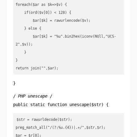
foreach($ar as $k=>$v) {

    if(ord($v[0]) < 128) {

        $ar[$k] = rawurlencode($v);

    } else {

        $ar[$k] = "%u".bin2hex(iconv(NUll,"UCS-
2",$v));

    }

}

return join("",$ar);
}
/
PHP unescape
/
public static function unescape($str) {
$str = rawurldecode($str);

preg_match_all("/(?:%u.{4})|.+/",$str,$r);

$ar = $r[0];
