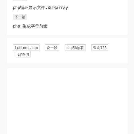
php循环显示文件,返回array
下一篇
php 生成字母前缀
txttool.com
说一段
esp56物联
查询128
IP查询