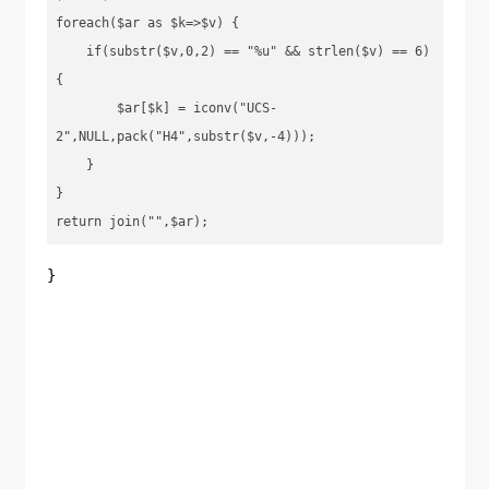
foreach($ar as $k=>$v) {

    if(substr($v,0,2) == "%u" && strlen($v) == 6) 
{

        $ar[$k] = iconv("UCS-
2",NULL,pack("H4",substr($v,-4)));

    }

}

return join("",$ar);
}