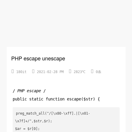
PHP escape unescape




180it
2021-02-28 PM
2823℃
0条
/
PHP escape
/
public static function escape($str) {
preg_match_all("/[\x80-\xff].|[\x01-
\x7f]+/",$str,$r);

$ar = $r[0];
