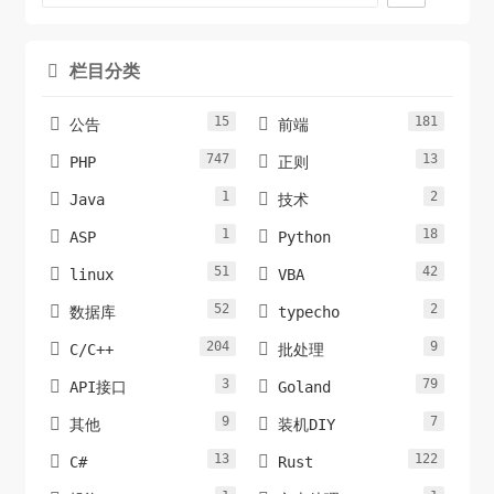
栏目分类

15
181


公告
前端
747
13


PHP
正则
1
2


Java
技术
1
18


ASP
Python
51
42


linux
VBA
52
2


数据库
typecho
204
9


C/C++
批处理
3
79


API接口
Goland
9
7


其他
装机DIY
13
122


C#
Rust