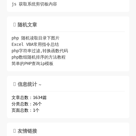
js 获取系统剪切板内容
随机文章

php 随机读取目录下图片
Excel VBA常用指令总结
php字符串过滤,转换函数代码
php数组随机排序的方法教程
简单的PHP查询ip模板
信息统计 ~

文章总数：1634篇
分类总数：26个
页面总数：1个
友情链接
