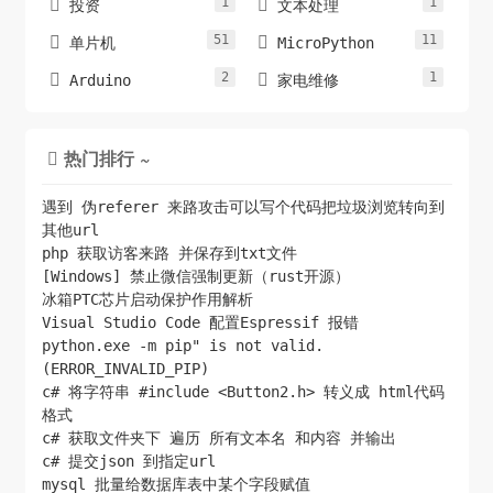
1
1


投资
文本处理
51
11


单片机
MicroPython
2
1


Arduino
家电维修
热门排行 ~

遇到 伪referer 来路攻击可以写个代码把垃圾浏览转向到
其他url
php 获取访客来路 并保存到txt文件
[Windows] 禁止微信强制更新（rust开源）
冰箱PTC芯片启动保护作用解析
Visual Studio Code 配置Espressif 报错
python.exe -m pip" is not valid.
(ERROR_INVALID_PIP)
c# 将字符串 #include <Button2.h> 转义成 html代码
格式
c# 获取文件夹下 遍历 所有文本名 和内容 并输出
c# 提交json 到指定url
mysql 批量给数据库表中某个字段赋值