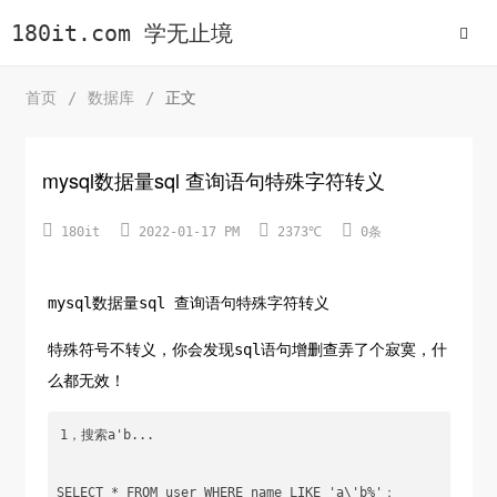
180it.com 学无止境
首页
/
数据库
/
正文
mysql数据量sql 查询语句特殊字符转义




180it
2022-01-17 PM
2373℃
0条
mysql数据量sql 查询语句特殊字符转义
特殊符号不转义，你会发现sql语句增删查弄了个寂寞，什
么都无效！
1，搜索a'b...

SELECT * FROM user WHERE name LIKE 'a\'b%'；
