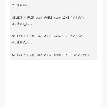
2，搜索a%b...

SELECT * FROM user WHERE name LIKE 'a\%b%';

3，搜索a_b...  

SELECT * FROM user WHERE name LIKE 'a\_b%';

4，搜索a\b...

SELECT * FROM user WHERE name LIKE  'a\\\\b%';