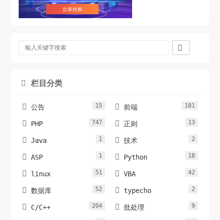

栏目分类

15
181


公告
前端
747
13


PHP
正则
1
2


Java
技术
1
18


ASP
Python
51
42


linux
VBA
52
2


数据库
typecho
204
9


C/C++
批处理