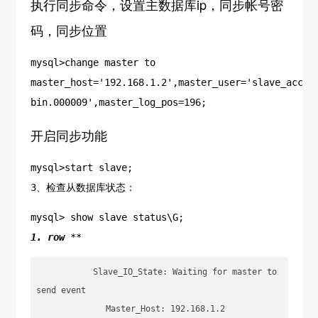
执行同步命令，设置主数据库ip，同步帐号密
码，同步位置
mysql>change master to
master_host='192.168.1.2',master_user='slave_accou
bin.000009',master_log_pos=196;
开启同步功能
mysql>start slave;
3、检查从数据库状态：
mysql> show slave status\G;
1. row
**
           Slave_IO_State: Waiting for master to 
send event

              Master_Host: 192.168.1.2
