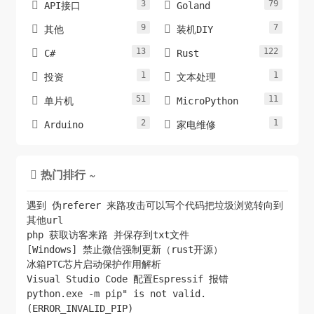
3
79


API接口
Goland
9
7


其他
装机DIY
13
122


C#
Rust
1
1


投资
文本处理
51
11


单片机
MicroPython
2
1


Arduino
家电维修
热门排行 ~

遇到 伪referer 来路攻击可以写个代码把垃圾浏览转向到
其他url
php 获取访客来路 并保存到txt文件
[Windows] 禁止微信强制更新（rust开源）
冰箱PTC芯片启动保护作用解析
Visual Studio Code 配置Espressif 报错
python.exe -m pip" is not valid.
(ERROR_INVALID_PIP)