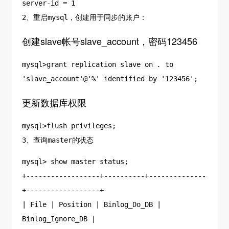
server-id = 1
2、重启mysql，创建用于同步的账户：
创建slave帐号slave_account，密码123456
mysql>grant replication slave on
.
to
'slave_account'@'%' identified by '123456';
更新数据库权限
mysql>flush privileges;
3、查询master的状态
mysql> show master status;
+------------------+----------+--------------
+------------------+
| File | Position | Binlog_Do_DB |
Binlog_Ignore_DB |