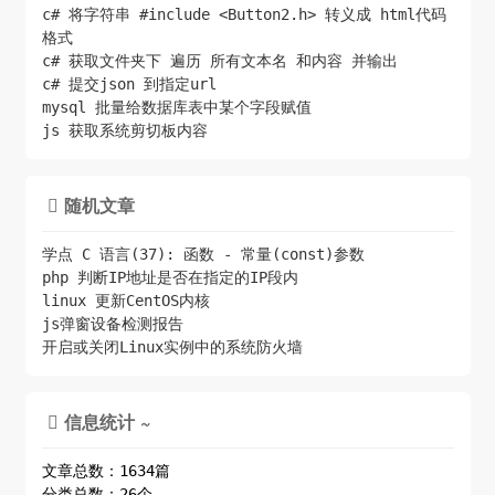
c# 将字符串 #include <Button2.h> 转义成 html代码
格式
c# 获取文件夹下 遍历 所有文本名 和内容 并输出
c# 提交json 到指定url
mysql 批量给数据库表中某个字段赋值
js 获取系统剪切板内容
随机文章

学点 C 语言(37): 函数 - 常量(const)参数
php 判断IP地址是否在指定的IP段内
linux 更新CentOS内核
js弹窗设备检测报告
开启或关闭Linux实例中的系统防火墙
信息统计 ~

文章总数：1634篇
分类总数：26个