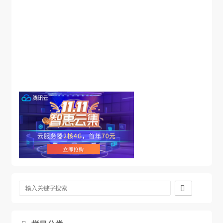
                    if(txt.match(re1)!=null){

                        len1=
(txt.match(re1)).length;

                        aSpn[0].innerHTML=len1;

                    }

                    if(txt.match(re2)!=null){

                        len2=
(txt.match(re2)).length;

                        aSpn[1].innerHTML=len2;

                    }

                    if(txt.match(re3)!=null){

                        len3=

(txt.match(re3)).length;

                        aSpn[2].innerHTML=len3;

                    }
