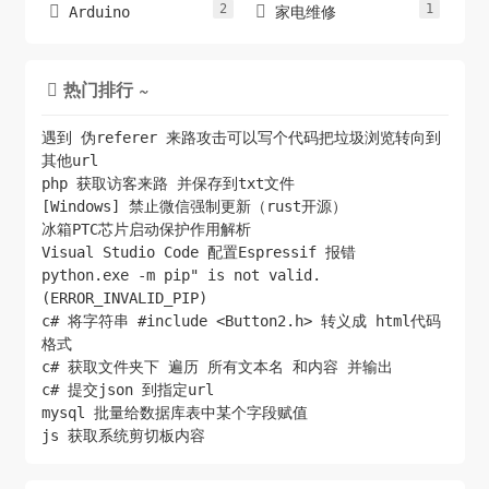
2
1
                }



Arduino
家电维修
            }

热门排行 ~

        }

遇到 伪referer 来路攻击可以写个代码把垃圾浏览转向到
其他url
php 获取访客来路 并保存到txt文件
[Windows] 禁止微信强制更新（rust开源）
冰箱PTC芯片启动保护作用解析
Visual Studio Code 配置Espressif 报错
python.exe -m pip" is not valid.
(ERROR_INVALID_PIP)
c# 将字符串 #include <Button2.h> 转义成 html代码
格式
c# 获取文件夹下 遍历 所有文本名 和内容 并输出
c# 提交json 到指定url
mysql 批量给数据库表中某个字段赋值
js 获取系统剪切板内容