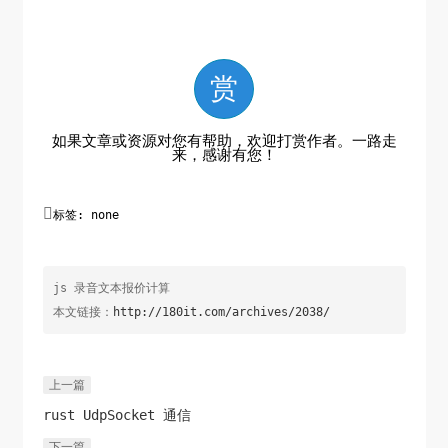
                        <br/> 

                    <input type="button" 
class="anniu" value="开始计算" name="button">

赏
                         </td>

                     </tr>

                    </table>

如果文章或资源对您有帮助，欢迎打赏作者。一路走
来，感谢有您！
                    </div>


                </div>

标签: none
            </div>

js 录音文本报价计算
本文链接：
http://180it.com/archives/2038/
window.onload=function(){

            // var form=document.forms[0];

            var 
上一篇
aSpn=document.querySelectorAll(".js-spn");

rust UdpSocket 通信
            var oInp=document.querySelector(".js-
下一篇