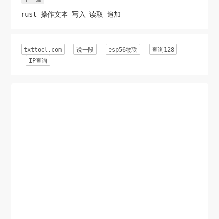
inp-area");

            oInp.onblur=function(){

rust 操作文本 写入 读取 追加
                var txt=this.value;

                var txt2=this.value;

txttool.com
说一段
esp56物联
查询128
                var txt3=this.value;

IP查询
                if(txt!==""){

                    var re1=/[0-9]/g;

                    var re2=/[a-zA-Z]/g;

                    var re3=/[\u4e00-
\u9fff\uf900-\ufaff]/g;

                    var len1=0,len2=0,len3=0;

                    aSpn[0].innerHTML=0;

                    aSpn[1].innerHTML=0;

                    aSpn[2].innerHTML=0;

                    aSpn[3].innerHTML=0;
