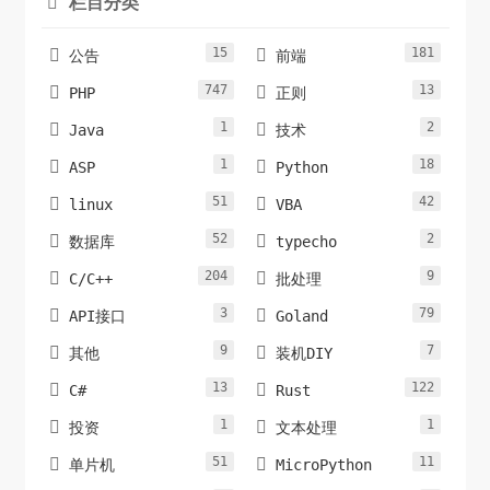
栏目分类

            //

15
181


公告
前端
            var zongji=0;

747
13


PHP
正则
            zongji=len1+len2*0.6+len3;

1
2


Java
技术
            if (zongji<30) {

1
18


ASP
Python
            aSpn[3].innerHTML=30;

51
42


linux
VBA
            }

52
2


数据库
typecho
            else{

            aSpn[3].innerHTML=Math.round(zongji);

204
9


C/C++
批处理
            }

3
79


API接口
Goland
9
7


其他
装机DIY
13
122


C#
Rust
1
1


投资
文本处理
            //

51
11


单片机
MicroPython