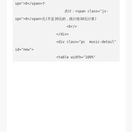
spn">0</span>个

                        共计：<span class="js-
spn">0</span>元(不足30元的，统计按30元计算)

                         <br/>

                    </div>

                    <div class="pc  music-detail" 
id="new">

                    <table width="100%" 
border="0" align="center" cellpadding="3" 
cellspacing="0" id="table-1">

                     <tr align="">

                        <td height="25">

                        <textarea class="js-inp-
area" name="content" cols="70" rows="20" 
id="content" placeholder="请输入您要定制的录音内容来
计算价格......"></textarea> 
