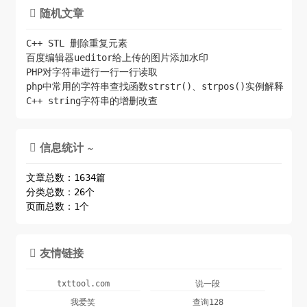
随机文章

C++ STL 删除重复元素
百度编辑器ueditor给上传的图片添加水印
PHP对字符串进行一行一行读取
php中常用的字符串查找函数strstr()、strpos()实例解释
C++ string字符串的增删改查
信息统计 ~

文章总数：1634篇
分类总数：26个
页面总数：1个
友情链接

txttool.com
说一段
我爱笑
查询128