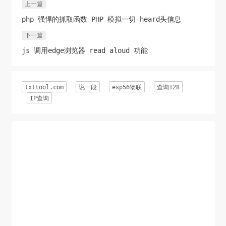
上一篇
header('Content-Type: text/plain'); //纯文本格式

php 强悍的抓取函数 PHP 模拟一切 heard头信息
header('Content-type: text/javascript'); //js文件

下一篇
header('Content-type: application/json'); //json

header('Content-type: application/pdf'); //pdf

js 调用edge浏览器 read aloud 功能
header('Content-type: text/xml'); //xml

header('Content-Type: application/x-shockw**e-
txttool.com
说一段
esp56物联
查询128
flash'); //

IP查询
Flash动画header('Content-Type: image/jpeg'); 
//JPG、JPEG 

header('Content-Type: application/zip'); // ZIP文
件

header('Content-Type: application/pdf'); // PDF文
件

header('Content-Type: audio/mpeg'); // 音频文件 

header('Content-type: text/css'); //css文件

/**
