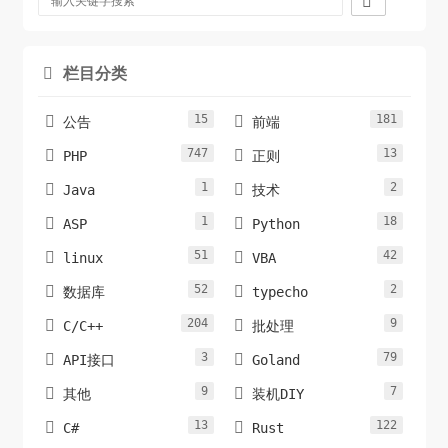

 *显示一个需要验证的登陆对话框

 */

header('HTTP/1.1 401 Unauthorized'); 

栏目分类

header('WWW-Authenticate: Basic realm="Top 
Secret"'); 

15
181


公告
前端
747
13


PHP
正则
?>
1
2


Java
技术
1
18


ASP
Python
51
42


linux
VBA
52
2


数据库
typecho
204
9


C/C++
批处理
3
79


API接口
Goland
9
7


其他
装机DIY
13
122


C#
Rust