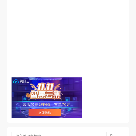
 *声明一个下载的文件

 */

header('Content-Type: application/octet-stream');

header('Content-Transfer-Encoding: binary');

header('Content-Disposition: attachment; 
filename="ITblog.zip"');

readfile('test.zip');

/**

 *对当前文档禁用缓存

 */

header('Cache-Control: no-cache, no-store, max-
age=0, must-revalidate');

header('Expires: Mon, 26 Jul 1997 05:00:00 GMT');

/**
