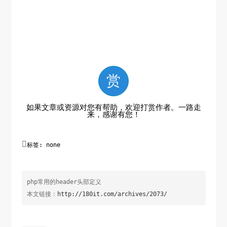
  */

header('Content-Disposition: attachment; 
filename=ithhc.xlsx');

header('Content-Type: 
application/vnd.openxmlformats-
赏
officedocument.spreadsheetml.sheet');

header('Content-Length: 
'.filesize('./test.xls')); 

如果文章或资源对您有帮助，欢迎打赏作者。一路走
来，感谢有您！
header('Content-Transfer-Encoding: binary'); 

header('Cache-Control: must-revalidate'); 


header('Pragma: public'); 

标签: none
readfile('./test.xls'); 

/**

php常用的header头部定义
 *内容类型

本文链接：
http://180it.com/archives/2073/
 */

header('Content-Type: text/html; charset=utf-8'); 
//网页编码
