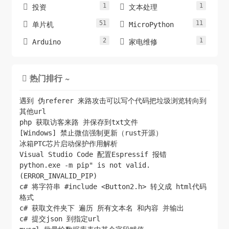
1
1


投资
文本处理
51
11


单片机
MicroPython
2
1


Arduino
家电维修
热门排行 ~

遇到 伪referer 来路攻击可以写个代码把垃圾浏览转向到
其他url
php 获取访客来路 并保存到txt文件
[Windows] 禁止微信强制更新（rust开源）
冰箱PTC芯片启动保护作用解析
Visual Studio Code 配置Espressif 报错
python.exe -m pip" is not valid.
(ERROR_INVALID_PIP)
c# 将字符串 #include <Button2.h> 转义成 html代码
格式
c# 获取文件夹下 遍历 所有文本名 和内容 并输出
c# 提交json 到指定url