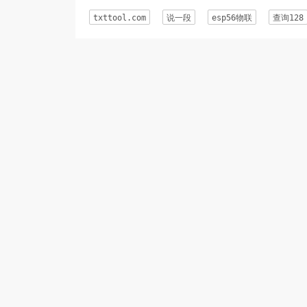
    return $ret;

txttool.com
说一段
esp56物联
查询128
}/*}}}*/

//发起网络请求

function call($url, $args=null, $method="pos
{/*{{{*/

    $ret = false;

    $i = 0; 

    while($ret === false) 

    {

        if($i > 1)

            break;

        if($i > 0) 

        {

            sleep(1);

        }

        $ret = callOnce($url, $args, $method, false, $timeout, $headers);

        $i++;
