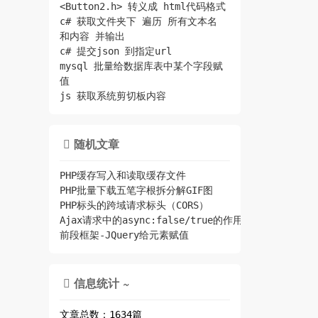
<Button2.h> 转义成 html代码格式
c# 获取文件夹下 遍历 所有文本名
和内容 并输出
c# 提交json 到指定url
mysql 批量给数据库表中某个字段赋
值
js 获取系统剪切板内容
随机文章

PHP缓存写入和读取缓存文件
PHP批量下载五笔字根拆分解GIF图
PHP标头的跨域请求标头（CORS）
Ajax请求中的async:false/true的作用
前段框架-JQuery给元素赋值
信息统计 ~

文章总数：1634篇