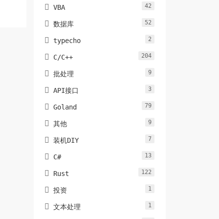
42

VBA
52

数据库
2

typecho
204

C/C++
9

批处理
3

API接口
79

Goland
9

其他
7

装机DIY
13

C#
122

Rust
1

投资
1

文本处理