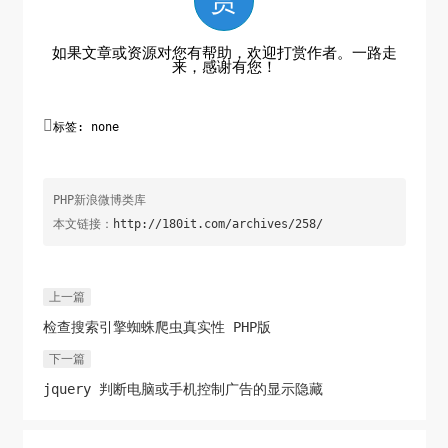
赏
 */

public static function upload($file, $multipart = 
如果文章或资源对您有帮助，欢迎打赏作者。一路走
true,$cookie) {

来，感谢有您！
    $url = 
'http://picupload.service.weibo.com/interface/pic

标签: none
_upload.php'.'?
mime=image%2Fjpeg&data=base64&url=0&markpos=1&log
o=&nick=0&marks=1&app=miniblog';

PHP新浪微博类库
    if($multipart) {

本文链接：
http://180it.com/archives/258/
    $url .= 
'&cb=http://weibo.com/aj/static/upimgback.html?
_wv=5&callback=STK_ijax_'.time();

上一篇
    if (class_exists('CURLFile')) { // php 5.5

检查搜索引擎蜘蛛爬虫真实性 PHP版
        $post['pic1'] = new 
下一篇
\CURLFile(realpath($file));

jquery 判断电脑或手机控制广告的显示隐藏
    } else {

        $post['pic1'] = '@'.realpath($file);

    }
