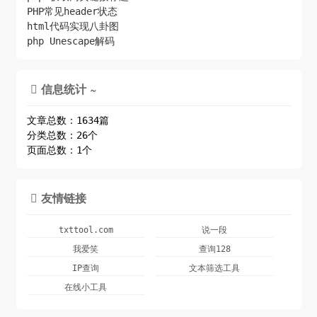
PHP常见header状态
curl_setopt($ch,CURLOPT_POSTFIELDS,http_build_que
html代码实现八卦图
ry($loginData));

php Unescape解码
    $return = curl_exec($ch);

    list($header, $body) = explode("\r\n\r\n", 
信息统计 ~

$return); 

    preg_match("/Set\-Cookie: SUB([^\r\n]*);/i", 
文章总数：1634篇
$header, $matches); 

分类总数：26个
    curl_close($ch);

页面总数：1个
    $arr = json_decode($body, true);

    if ($arr['retcode'] == 0) $arr['cookie'] = 
友情链接

'SUB'.$matches[1];

    return $arr;

txttool.com
说一段
}

我爱笑
查询128
IP查询
文本筛选工具
private static function 
在线小工具
_curl($url,$post=0,$header=0,$cookie=0,$referer=0
,$ua=0,$nobaody=0){
