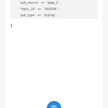
    'pub_source' => 'page_2',

    'topic_id' => '1022%3A',

    'pub_type' => 'dialog',

    '_t' => 0,

}
    'style_type' => 1,

];

$url='https://weibo.com/aj/mblog/add?
ajwvr=6&__rnd=2918942797035';

$referer='https://weibo.com/u/2218641227/home?
topnav=1&wvr=6';

$ret = 
self::_curl($url,$post,false,$cookie,$referer);

return json_decode($ret,true);

}

/**

 * 上传图片
