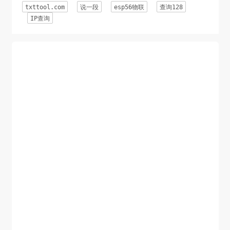
txttool.com
说一段
esp56物联
查询128
    }else {

IP查询
        $post['b64_data'] = 
base64_encode(self::_curl($file));

    }

    $ch = curl_init($url);

    curl_setopt_array($ch, array(

        CURLOPT_POST => true,

        CURLOPT_VERBOSE => true,

        CURLOPT_RETURNTRANSFER => true,

        CURLOPT_HTTPHEADER => array("Cookie: 
$cookie"),

        CURLOPT_POSTFIELDS => $post,

    ));

    $output = curl_exec($ch);

    curl_close($ch);

    // 正则表达式提取返回结果中的json数据

    preg_match('/({.*)/i', $output, $match);
