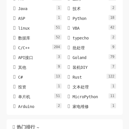
1
2


Java
技术
/**

1
18


ASP
Python
 * 登录新浪微博

 */

51
42


linux
VBA
public static function Login($u,$p){

52
2


数据库
typecho
    $loginUrl = 
204
9


C/C++
批处理
'https://login.sina.com.cn/sso/login.php?
client=ssologin.js(v1.4.15)&_=1403138799543';

3
79


API接口
Goland
    $loginData['entry'] = 'sso';

9
7


其他
装机DIY
    $loginData['gateway'] = '1';

13
122


C#
Rust
    $loginData['from'] = 'null';

    $loginData['savestate'] = '30';

1
1


投资
文本处理
    $loginData['useticket'] = '0';

51
11


单片机
MicroPython
    $loginData['pagerefer'] = '';

2
1


Arduino
家电维修
    $loginData['vsnf'] = '1';

    $loginData['su'] = base64_encode($u);

    $loginData['service'] = 'sso';

热门排行 ~
