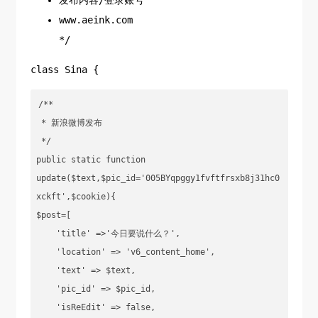
www.aeink.com
*/
class Sina {
/**

 * 新浪微博发布

 */

public static function 
update($text,$pic_id='005BYqpggy1fvftfrsxb8j31hc0
xckft',$cookie){

$post=[

    'title' =>'今日要说什么？',

    'location' => 'v6_content_home',

    'text' => $text,

    'pic_id' => $pic_id,

    'isReEdit' => false,
