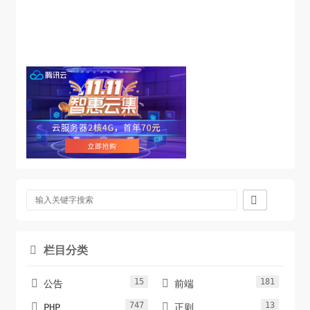
    if(!isset($match[1])) return 
array('code'=>'201','msg'=>'上传失败');

    $a=json_decode($match[1],true);

    $width = $a['data']['pics']['pic_1']
['width'];

    $size = $a['data']['pics']['pic_1']['size'];

    $height = $a['data']['pics']['pic_1']
['height'];

    $pid = $a['data']['pics']['pic_1']['pid'];

    if(!$pid) return 
array('code'=>'201','msg'=>'上传失败');


    $arr = 
array('code'=>'200','width'=>$width,"height"=>$he
栏目分类
ight,"size"=>$size,"pid"=>$pid,"imgurl"=>"https:/

/ws2.sinaimg.cn/large/".$pid.".jpg");

15
181


    return $arr;

公告
前端
}

747
13


PHP
正则