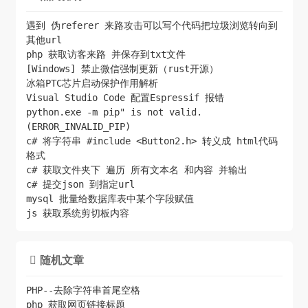
    $loginData['sp'] = $p;

    $loginData['sr'] = '1920*1080';

遇到 伪referer 来路攻击可以写个代码把垃圾浏览转向到
其他url
    $loginData['encoding'] = 'UTF-8';

php 获取访客来路 并保存到txt文件
    $loginData['cdult'] = '3';

[Windows] 禁止微信强制更新（rust开源）
    $loginData['domain'] = 'sina.com.cn';

冰箱PTC芯片启动保护作用解析
    $loginData['prelt'] = '0';

Visual Studio Code 配置Espressif 报错
python.exe -m pip" is not valid.
    $loginData['returntype'] = 'TEXT';

(ERROR_INVALID_PIP)
c# 将字符串 #include <Button2.h> 转义成 html代码
    $ch = curl_init();

格式
    curl_setopt($ch,CURLOPT_URL,$loginUrl); 

c# 获取文件夹下 遍历 所有文本名 和内容 并输出
    curl_setopt($ch,CURLOPT_RETURNTRANSFER,1); 

c# 提交json 到指定url
mysql 批量给数据库表中某个字段赋值
    curl_setopt($ch,CURLOPT_HEADER,1);

js 获取系统剪切板内容
    curl_setopt($ch, CURLOPT_SSL_VERIFYPEER, 
false);

    curl_setopt($ch, CURLOPT_SSL_VERIFYHOST, 
随机文章

false);

PHP--去除字符串首尾空格
    curl_setopt($ch,CURLOPT_POST,1);

php 获取网页链接标题