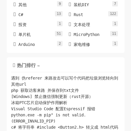
9
7


其他
装机DIY
13
122


C#
Rust
1
1


投资
文本处理
51
11


单片机
MicroPython
2
1


Arduino
家电维修
热门排行 ~

遇到 伪referer 来路攻击可以写个代码把垃圾浏览转向到
其他url
php 获取访客来路 并保存到txt文件
[Windows] 禁止微信强制更新（rust开源）
冰箱PTC芯片启动保护作用解析
Visual Studio Code 配置Espressif 报错
python.exe -m pip" is not valid.
(ERROR_INVALID_PIP)
c# 将字符串 #include <Button2.h> 转义成 html代码