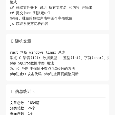
格式
c# 获取文件夹下 遍历 所有文本名 和内容 并输出
c# 提交json 到指定url
mysql 批量给数据库表中某个字段赋值
js 获取系统剪切板内容
随机文章

rust 判断 windows linux 系统
学点 C 语言(12): 数据类型 - 整型(int)、字符(char)、浮点(f
php SQLite数据库类 用法
Js 和 PHP 中保留小数点后X位数的方法
php防止CC攻击代码 php防止网页频繁刷新
信息统计 ~

文章总数：1634篇
分类总数：26个
页面总数：1个