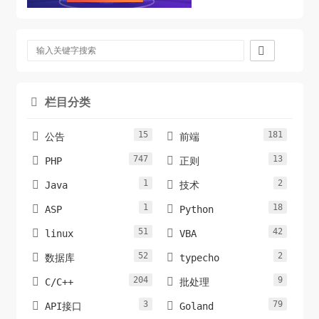

栏目分类

15
181


公告
前端
747
13


PHP
正则
1
2


Java
技术
1
18


ASP
Python
51
42


linux
VBA
52
2


数据库
typecho
204
9


C/C++
批处理
3
79


API接口
Goland