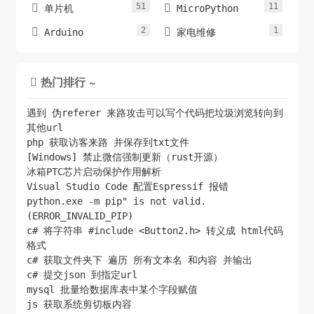
51
11


单片机
MicroPython
2
1


Arduino
家电维修
热门排行 ~

遇到 伪referer 来路攻击可以写个代码把垃圾浏览转向到
其他url
php 获取访客来路 并保存到txt文件
[Windows] 禁止微信强制更新（rust开源）
冰箱PTC芯片启动保护作用解析
Visual Studio Code 配置Espressif 报错
python.exe -m pip" is not valid.
(ERROR_INVALID_PIP)
c# 将字符串 #include <Button2.h> 转义成 html代码
格式
c# 获取文件夹下 遍历 所有文本名 和内容 并输出
c# 提交json 到指定url
mysql 批量给数据库表中某个字段赋值
js 获取系统剪切板内容