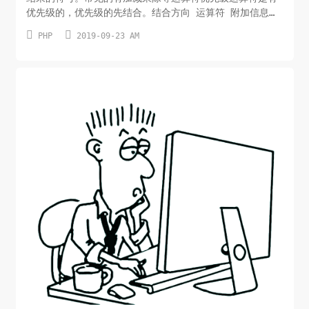
优先级的，优先级的先结合。结合方向 运算符 附加信息无
clone new clone 和 new左 [ array()右 ** 算术运算


PHP
2019-09-23 AM
符右 ++ -- ~ (int) (float) (string) (array)
(objec...