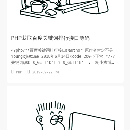
PHP获取百度关键词排行接口源码
<?php/**百度关键词排行接口@author 原作者肯定不是
Youngxj@time 2018年6月14日@code 200->正常 *///
关键词@$k=$_GET['k'] ? $_GET['k'] : '杨小杰博
客';// 域名0@$u=$_GET['u'] ? $_GET['u'] :


PHP
2019-09-22 PM
'www.youngxj.cn';// 百度搜索默认参数$rn='50'...