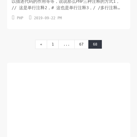
以描述代码的作用等等，说说那么PHP三种注释的方式1，
// 这是单行注释2，# 这也是单行注释3，/ /多行注释
块/*这是多行注释块它横跨了多行*/PHP 代码中的注释不会


PHP
2019-09-22 PM
被作为程序来读取和执行。它唯一的作用是供代码编辑者阅
读。
«
1
...
67
68