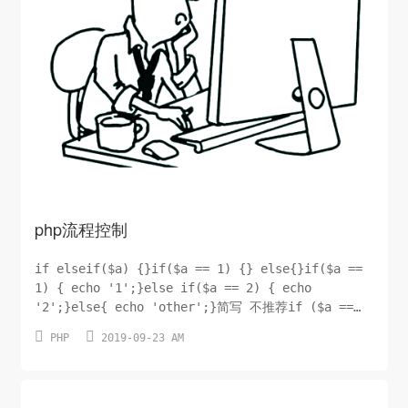
php流程控制
if elseif($a) {}if($a == 1) {} else{}if($a ==
1) { echo '1';}else if($a == 2) { echo
'2';}else{ echo 'other';}简写 不推荐if ($a ==
1): echo "1";else:echo


PHP
2019-09-23 AM
"else";endif;switchswitch 语句类似于具有...