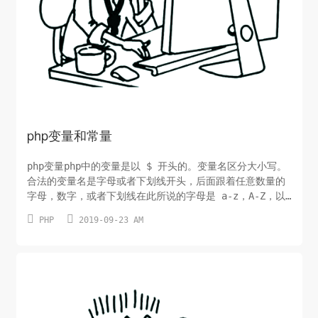
php变量和常量
php变量php中的变量是以 $ 开头的。变量名区分大小写。
合法的变量名是字母或者下划线开头，后面跟着任意数量的
字母，数字，或者下划线在此所说的字母是 a-z，A-Z，以
及 ASCII 字符从 127 到 255（0x7f-0xff）变量默认总


PHP
2019-09-23 AM
是传值赋值$a $_a $张三 // 合法的$2aaa //非法的$a
= 123;变量的作用域在最外层定义的是全局变量。在全局都
有效。在函数内部的成...