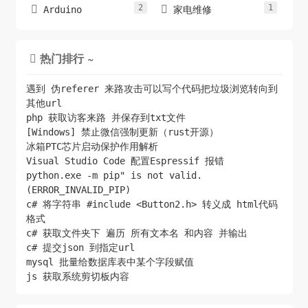
2
1


Arduino
家电维修
热门排行 ~

遇到 伪referer 来路攻击可以写个代码把垃圾浏览转向到
其他url
php 获取访客来路 并保存到txt文件
[Windows] 禁止微信强制更新（rust开源）
冰箱PTC芯片启动保护作用解析
Visual Studio Code 配置Espressif 报错
python.exe -m pip" is not valid.
(ERROR_INVALID_PIP)
c# 将字符串 #include <Button2.h> 转义成 html代码
格式
c# 获取文件夹下 遍历 所有文本名 和内容 并输出
c# 提交json 到指定url
mysql 批量给数据库表中某个字段赋值
js 获取系统剪切板内容