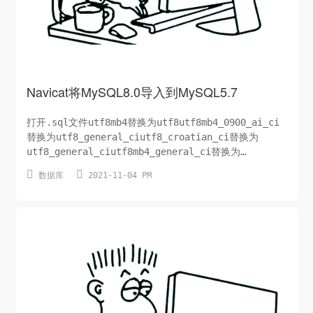
Navicat将MySQL8.0导入到MySQL5.7
打开.sql文件utf8mb4替换为utf8utf8mb4_0900_ai_ci
替换为utf8_general_ciutf8_croatian_ci替换为
utf8_general_ciutf8mb4_general_ci替换为
utf8_general_ci


数据库
2021-11-04 PM