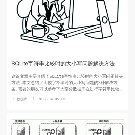
SQLite字符串比较时的大小写问题解决方法
这篇文章主要介绍了SQLite字符串比较时的大小写问题解决
方法,本文总结了比较字符串时的大小写问题的3种解决方
案,需要的朋友可以参考下大部分数据库在进行字符串比较的
时候，对大小写是不敏感的。但是，最近使用SQLite的时


数据库
2022-04-05 PM
候，却发现它的情况恰好相反。假设表User的结构和值如
下： UserName User1执行下面的SQL语句：复制代码代码
如下:SELECT * FROM [User] WH...