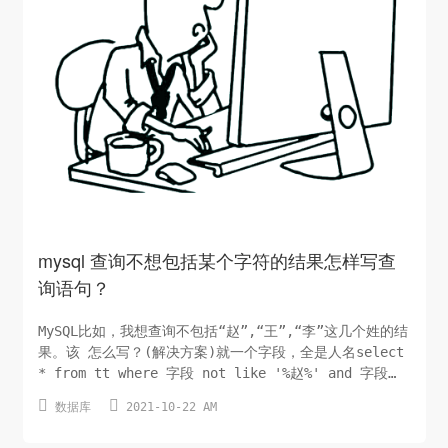
mysql 查询不想包括某个字符的结果怎样写查
询语句？
MySQL比如，我想查询不包括“赵”,“王”,“李”这几个姓的结
果。该 怎么写？(解决方案)就一个字段，全是人名select
* from tt where 字段 not like '%赵%' and 字段
not like '%王%' and 字段 not like '%李%'


数据库
2021-10-22 AM