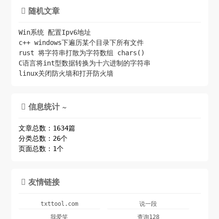
随机文章

Win系统 配置Ipv6地址
c++ windows下遍历某个目录下所有文件
rust 将字符串打散为字符数组 chars()
C语言将int型数据转换为十六进制的字符串
linux关闭防火墙和打开防火墙
信息统计 ~

文章总数：1634篇
分类总数：26个
页面总数：1个
友情链接

txttool.com
说一段
我爱笑
查询128