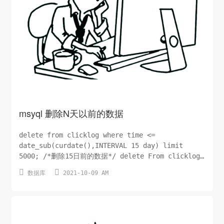
msyql 删除N天以前的数据
delete from clicklog where time <=
date_sub(curdate(),INTERVAL 15 day) limit
5000; /*删除15日前的数据*/ delete From clicklog
where DATE(time) <=


数据库
2021-10-09 AM
DATE(DATE_SUB(NOW(),INTERVAL 15 day)) limit
5000; /*删...