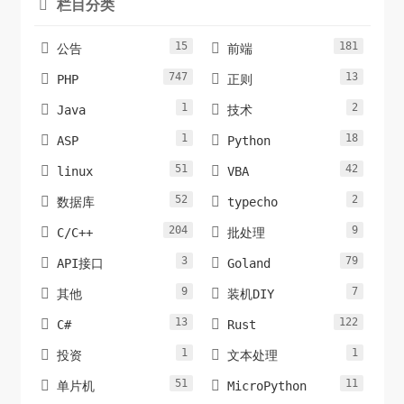
栏目分类

15
181


公告
前端
747
13


PHP
正则
1
2


Java
技术
1
18


ASP
Python
51
42


linux
VBA
52
2


数据库
typecho
204
9


C/C++
批处理
3
79


API接口
Goland
9
7


其他
装机DIY
13
122


C#
Rust
1
1


投资
文本处理
51
11


单片机
MicroPython