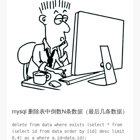
mysql 删除表中倒数N条数据（最后几条数据）
delete from data where exists (select * from
(select id from data order by [id] desc limit
0,4) as a where a.id=data.id);