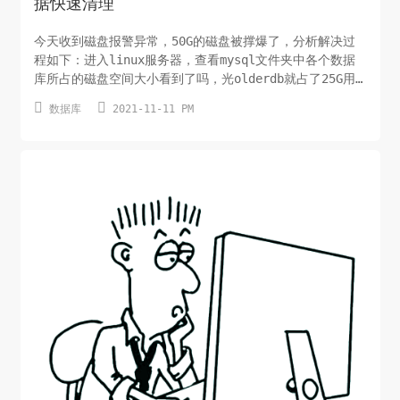
据快速清理
今天收到磁盘报警异常，50G的磁盘被撑爆了，分析解决过
程如下：进入linux服务器，查看mysql文件夹中各个数据
库所占的磁盘空间大小看到了吗，光olderdb就占了25G用
SQLyog登录mysql数据库，查看数据库各个表的占用空间情


数据库
2021-11-11 PM
况SELECT CONCAT(table_schema,'.',table_name)
AS 'aaa',table_rows AS 'Number of R...